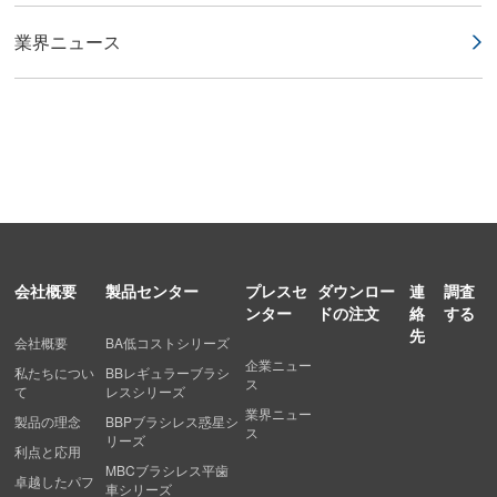
業界ニュース
会社概要
製品センター
プレスセ
ダウンロー
連
調査
ンター
ドの注文
絡
する
先
会社概要
BA低コストシリーズ
企業ニュー
私たちについ
BBレギュラーブラシ
ス
て
レスシリーズ
業界ニュー
製品の理念
BBPブラシレス惑星シ
ス
リーズ
利点と応用
MBCブラシレス平歯
卓越したパフ
車シリーズ