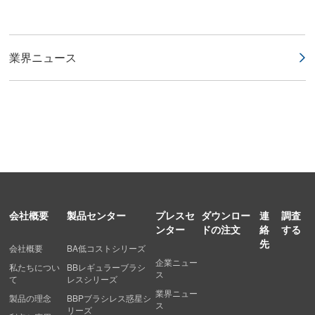
業界ニュース
会社概要
製品センター
プレスセ
ダウンロー
連
調査
ンター
ドの注文
絡
する
先
会社概要
BA低コストシリーズ
企業ニュー
私たちについ
BBレギュラーブラシ
ス
て
レスシリーズ
業界ニュー
製品の理念
BBPブラシレス惑星シ
ス
リーズ