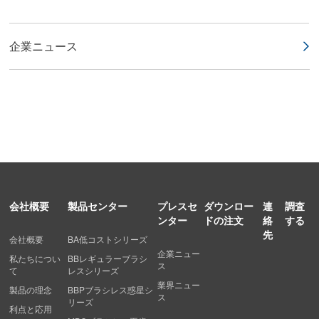
企業ニュース
会社概要
製品センター
プレスセ
ダウンロー
連
調査
ンター
ドの注文
絡
する
先
会社概要
BA低コストシリーズ
企業ニュー
私たちについ
BBレギュラーブラシ
ス
て
レスシリーズ
業界ニュー
製品の理念
BBPブラシレス惑星シ
ス
リーズ
利点と応用