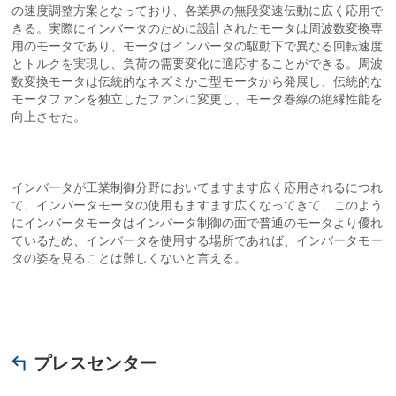
の速度調整方案となっており、各業界の無段変速伝動に広く応用で
きる。実際にインバータのために設計されたモータは周波数変換専
用のモータであり、モータはインバータの駆動下で異なる回転速度
とトルクを実現し、負荷の需要変化に適応することができる。周波
数変換モータは伝統的なネズミかご型モータから発展し、伝統的な
モータファンを独立したファンに変更し、モータ巻線の絶縁性能を
向上させた。
インバータが工業制御分野においてますます広く応用されるにつれ
て、インバータモータの使用もますます広くなってきて、このよう
にインバータモータはインバータ制御の面で普通のモータより優れ
ているため、インバータを使用する場所であれば、インバータモー
タの姿を見ることは難しくないと言える。
プレスセンター