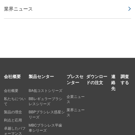
業界ニュース
会社概要
製品センター
プレスセ
ダウンロー
連
調査
ンター
ドの注文
絡
する
先
会社概要
BA低コストシリーズ
企業ニュー
私たちについ
BBレギュラーブラシ
ス
て
レスシリーズ
業界ニュー
製品の理念
BBPブラシレス惑星シ
ス
リーズ
利点と応用
MBCブラシレス平歯
卓越したパフ
車シリーズ
ォーマンス