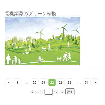
電機業界のグリーン転換
...
...
<
1
20
21
22
23
24
31
>
ジャンプ
ページ
行く