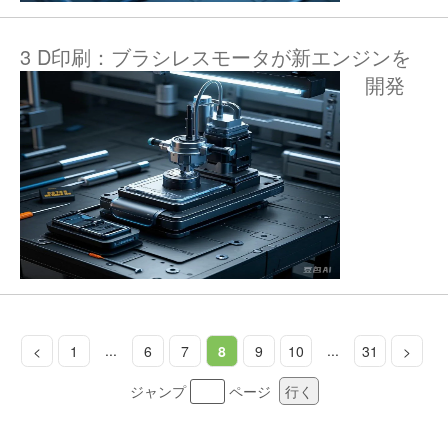
3 D印刷：ブラシレスモータが新エンジンを
開発
...
...
<
1
6
7
8
9
10
31
>
ジャンプ
ページ
行く