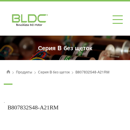
Серия B без щеток
>
>
>
Продукты
Серия B без щеток
B807832S48-A21RM
首页
.
B807832S48-A21RM