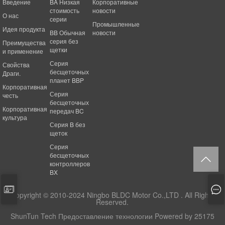
Введение
BA Низкая
Корпоративные
стоимость
новости
О нас
серии
Промышленные
Идея продукта
BB Обычная
новости
серия без
Преимущества
щетки
и применение
Серия
Свойства
бесщеточных
Драги.
планет BBP
Корпоративная
Серия
честь
бесщеточных
Корпоративная
передач BC
культура
Серия B без
щеток
Серия
бесщеточных
контроллеров
BX
Copyright © 2010-2024 Ningbo BLDC Motor Co.,LTD . All Rights
Reserved.
ShunTun Tech Предоставление технологии
Powered by 25175