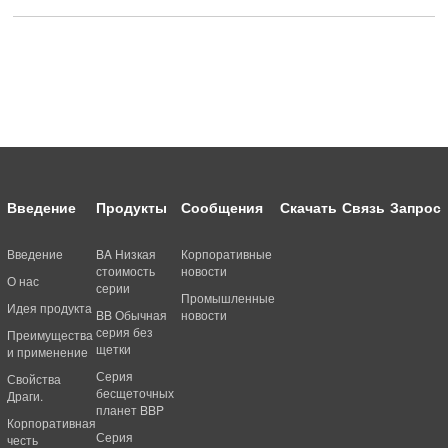
Введение
Продукты
Сообщения
Скачать
Связь
Запрос
Введение
BA Низкая
Корпоративные
стоимость
новости
О нас
серии
Промышленные
Идея продукта
BB Обычная
новости
серия без
Преимущества
щетки
и применение
Серия
Свойства
бесщеточных
Драги.
планет BBP
Корпоративная
Серия
честь