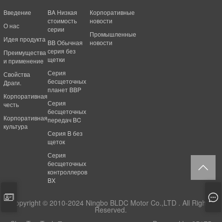
Введение
BA Низкая
Корпоративные
стоимость
новости
О нас
серии
Промышленные
Идея продукта
BB Обычная
новости
серия без
Преимущества
щетки
и применение
Серия
Свойства
бесщеточных
Драги.
планет BBP
Корпоративная
Серия
честь
бесщеточных
Корпоративная
передач BC
культура
Серия B без
щеток
Серия
бесщеточных
контроллеров
BX
Copyright © 2010-2024 Ningbo BLDC Motor Co.,LTD . All Rights
Reserved.