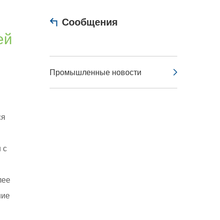
Сообщения
ей
Промышленные новости
ся
 с
лее
ние