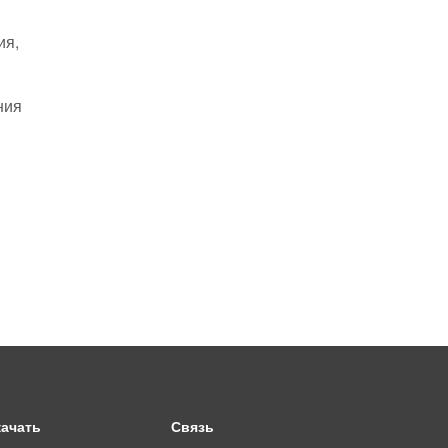
ия,
ния
качать
Связь