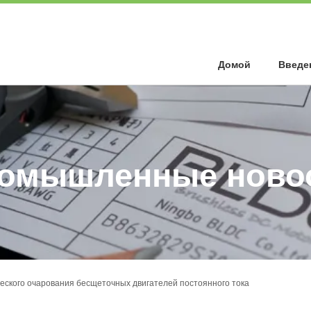
Домой
Введе
омышленные ново
еского очарования бесщеточных двигателей постоянного тока