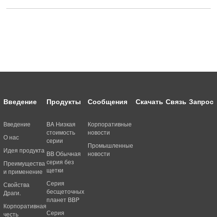
Введение
Продукты
Сообщения
Скачать
Связь
Запрос
Введение
BA Низкая
Корпоративные
стоимость
новости
О нас
серии
Промышленные
Идея продукта
BB Обычная
новости
серия без
Преимущества
щетки
и применение
Серия
Свойства
бесщеточных
Драги.
планет BBP
Корпоративная
Серия
честь