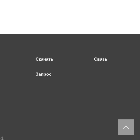
Скачать
Связь
Запрос
返
d.