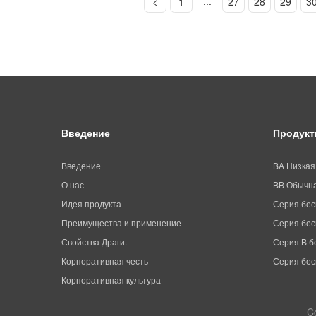
...
<
1
27
28
29
3
Введение
Продук
Введение
BA Низкая
О нас
BB Обычна
Идея продукта
Серия бес
Преимущества и применение
Серия бес
Свойства Драги.
Серия B б
Корпоративная честь
Серия бес
Корпоративная культура
C