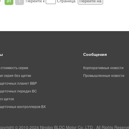
0
31
>
Перейти к
Страница
Перейти на
ты
Сообщения
 стоимость серии
Корпоративные новости
я серия без щетки
Промышленные новости
щеточных планет BBP
щеточных передач BC
ез щеток
щеточных контроллеров BX
opyright © 2010-2024 Ningbo BLDC Motor Co.,LTD . All Rights Reserve