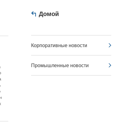
Домой
Корпоративные новости
Промышленные новости
а
о
а
ь
о
н
к