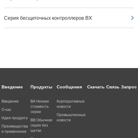
Серия бесщеточных контроллеров BX
Введение
Продукты
Сообщения
Скачать
Связь
Запрос
Введение
BA Низкая
Корпоративные
стоимость
новости
О нас
серии
Промышленные
Идея продукта
BB Обычная
новости
серия без
Преимущества
щетки
и применение