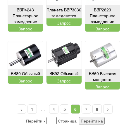
BBP4243
Планета BBP3636
BBP2829
Планетарное
замедляется
Планетарное
замедление
замедление
Запрос
Запрос
Запрос
BB80 Обычный
BB92 Обычный
BB60 Высокая
мощность
Запрос
Запрос
Запрос
...
<
1
4
5
6
7
8
>
Перейти к
Страница
Перейти на