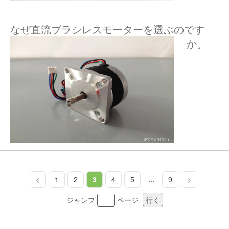
なぜ直流ブラシレスモーターを選ぶのです
か。
...
<
1
2
3
4
5
9
>
ジャンプ
ページ
行く