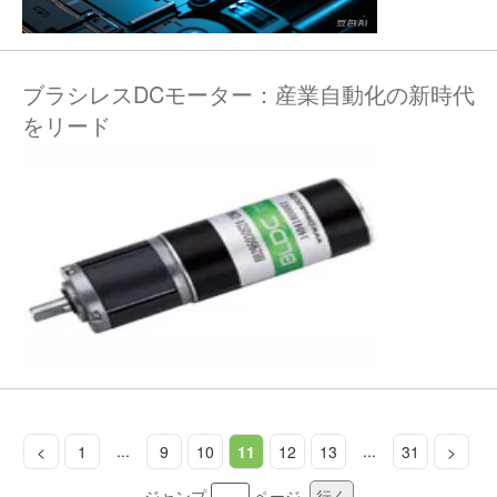
ブラシレスDCモーター：産業自動化の新時代
をリード
...
...
<
1
9
10
11
12
13
31
>
ジャンプ
ページ
行く