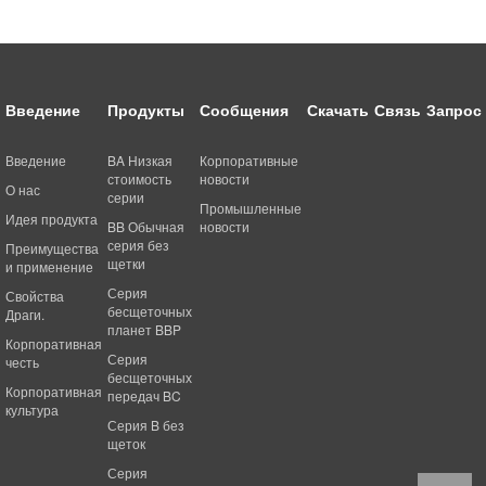
Введение
Продукты
Сообщения
Скачать
Связь
Запрос
Введение
BA Низкая
Корпоративные
стоимость
новости
О нас
серии
Промышленные
Идея продукта
BB Обычная
новости
серия без
Преимущества
щетки
и применение
Серия
Свойства
бесщеточных
Драги.
планет BBP
Корпоративная
Серия
честь
бесщеточных
Корпоративная
передач BC
культура
Серия B без
щеток
Серия