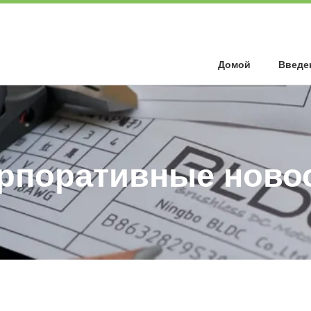
Домой
Введе
рпоративные ново