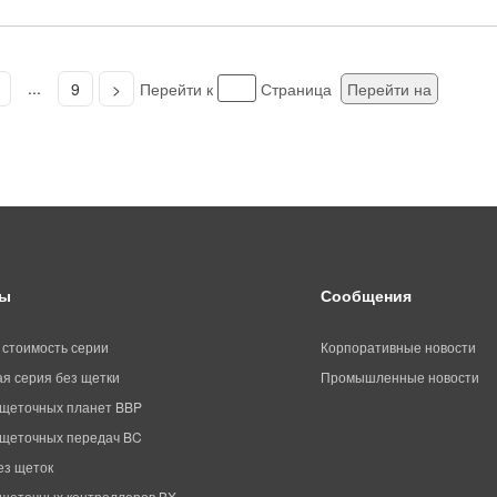
...
9
>
Перейти к
Страница
Перейти на
ты
Сообщения
 стоимость серии
Корпоративные новости
я серия без щетки
Промышленные новости
щеточных планет BBP
щеточных передач BC
ез щеток
щеточных контроллеров BX