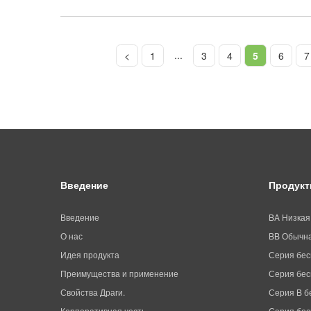
...
<
1
3
4
5
6
7
Введение
Продук
Введение
BA Низкая
О нас
BB Обычна
Идея продукта
Серия бес
Преимущества и применение
Серия бес
Свойства Драги.
Серия B б
Корпоративная честь
Серия бес