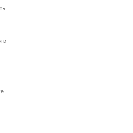
ть
и и
же
й