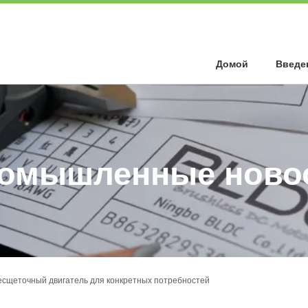
Домой
Введе
омышленные ново
есщеточный двигатель для конкретных потребностей