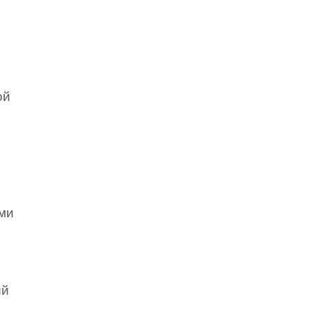
ой
ми
ый