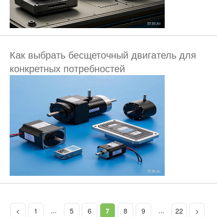
Как выбрать бесщеточный двигатель для
конкретных потребностей
...
...
<
1
5
6
7
8
9
22
>