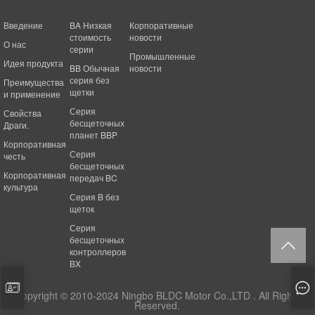
Введение
BA Низкая
Корпоративные
стоимость
новости
О нас
серии
Промышленные
Идея продукта
BB Обычная
новости
серия без
Преимущества
щетки
и применение
Серия
Свойства
бесщеточных
Драги.
планет BBP
Корпоративная
Серия
честь
бесщеточных
Корпоративная
передач BC
культура
Серия B без
щеток
Серия
бесщеточных
контроллеров
BX
Copyright © 2010-2024 Ningbo BLDC Motor Co.,LTD . All Rights
Reserved.