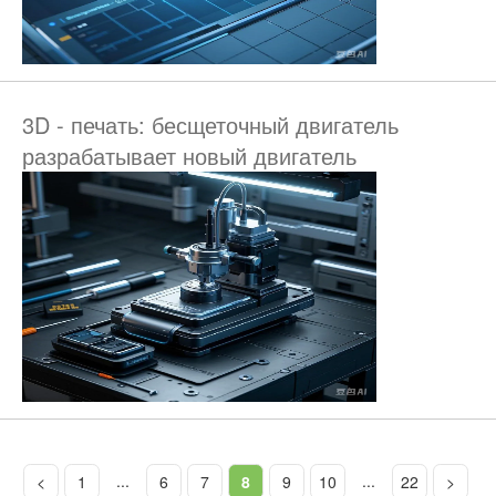
3D - печать: бесщеточный двигатель
разрабатывает новый двигатель
...
...
<
1
6
7
8
9
10
22
>