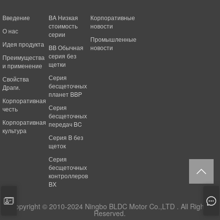
Введение
BA Низкая
Корпоративные
стоимость
новости
О нас
серии
Промышленные
Идея продукта
BB Обычная
новости
серия без
Преимущества
щетки
и применение
Серия
Свойства
бесщеточных
Драги.
планет BBP
Корпоративная
Серия
честь
бесщеточных
Корпоративная
передач BC
культура
Серия B без
щеток
Серия
бесщеточных
контроллеров
BX
Copyright © 2010-2024 Ningbo BLDC Motor Co.,LTD . All Rights
Reserved.