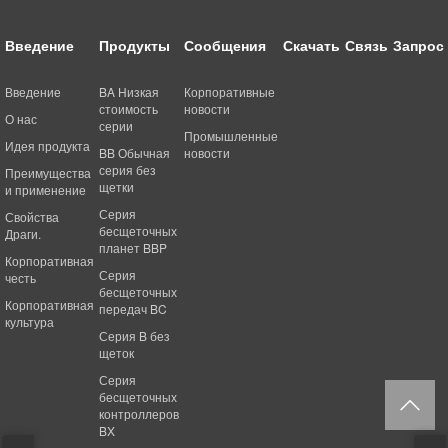
Введение
Продукты
Сообщения
Скачать
Связь
Запрос
Введение
BA Низкая
Корпоративные
стоимость
новости
О нас
серии
Промышленные
Идея продукта
BB Обычная
новости
серия без
Преимущества
щетки
и применение
Серия
Свойства
бесщеточных
Драги.
планет BBP
Корпоративная
Серия
честь
бесщеточных
Корпоративная
передач BC
культура
Серия B без
щеток
Серия
бесщеточных
контроллеров
BX