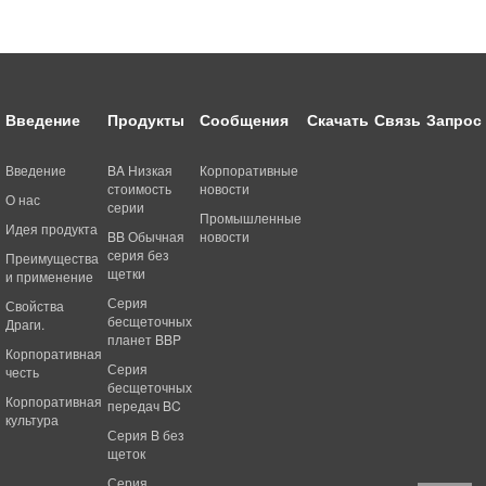
Введение
Продукты
Сообщения
Скачать
Связь
Запрос
Введение
BA Низкая
Корпоративные
стоимость
новости
О нас
серии
Промышленные
Идея продукта
BB Обычная
новости
серия без
Преимущества
щетки
и применение
Серия
Свойства
бесщеточных
Драги.
планет BBP
Корпоративная
Серия
честь
бесщеточных
Корпоративная
передач BC
культура
Серия B без
щеток
Серия