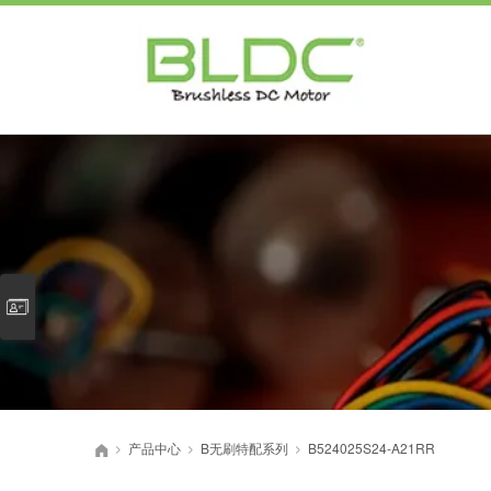
产品中心
B无刷特配系列
B524025S24-A21RR
>
>
>
首页