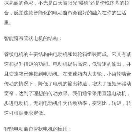
抹亮丽的色彩，不光是白天被阳光“唤醒”还是傍晚序幕的拉
合，感觉这款智能化的电动窗帘会很好的融入在你的生活
里。
智能窗帘管状电机的结构：
管状电机的主要结构由电动机和齿轮箱组装而成。它具有减
速和提升扭矩的功能。电动机提供高速，低转矩的输出，并
且变速箱已连接到电动机。在变速箱内大齿轮，小齿轮啮合
传动的情况下，降低了电机的输出转速，增大了扭矩来驱动
窗帘，达到了理想的传动效果。我们通常采用直流电动机，
步进电动机，无刷电动机作为传动功率，变速比，转矩，转
速可根据要求定做。
智能电动窗帘管状电机的应用：