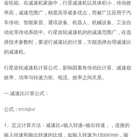
齿轮箱。在减速机家族中，行星减速机以其体积小，传动效
率高，减速范围广，精度高等诸多优点，而被广泛应用于汽
车传动、智能家居、通讯设备、机器人、机械设备、工业自
动化等传动系统中。行星齿轮减速机的的减速范围广，在选
择技术参数时，要进行减速比的计算，方能选择合理减速比
的减速机。
行星齿轮减速机计算公式，影响因素有传动比计算、减速箱
效率、功率与转速力矩、电流、效率之间关系。
一.减速比计算公式：
公式：n1/n2=i
1、定义计算方法：减速比=输入转速÷输出转速，，连接的
输入转速和输出转速的比值，如输入转速为1500r/min，输