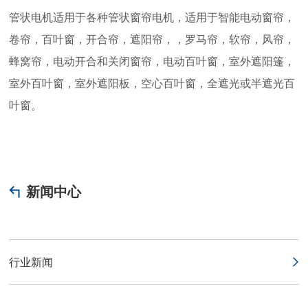
管状电机适用于各种管状窗帘电机，适用于智能电动窗帘，
卷帘，百叶窗，开合帘，遮阳帘，，罗马帘，软帘，风帘，
蜂窝帘，电动开合和关闭窗帘，电动百叶窗，室外遮阳篷，
室外百叶窗，室外遮阳板，空心百叶窗，全遮光或半遮光百
叶窗。
新闻中心
行业新闻