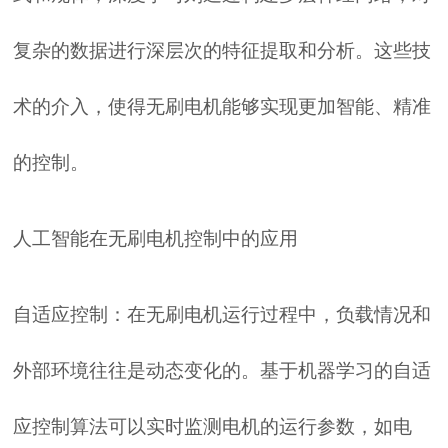
复杂的数据进行深层次的特征提取和分析。这些技
术的介入，使得无刷电机能够实现更加智能、精准
的控制。
人工智能在无刷电机控制中的应用
自适应控制：在无刷电机运行过程中，负载情况和
外部环境往往是动态变化的。基于机器学习的自适
应控制算法可以实时监测电机的运行参数，如电