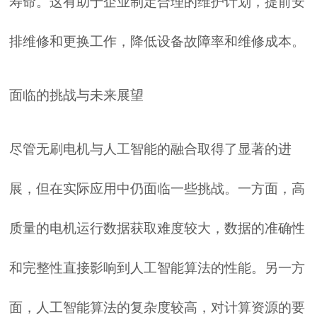
寿命。这有助于企业制定合理的维护计划，提前安
排维修和更换工作，降低设备故障率和维修成本。
面临的挑战与未来展望
尽管无刷电机与人工智能的融合取得了显著的进
展，但在实际应用中仍面临一些挑战。一方面，高
质量的电机运行数据获取难度较大，数据的准确性
和完整性直接影响到人工智能算法的性能。另一方
面，人工智能算法的复杂度较高，对计算资源的要