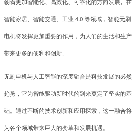
朝着更加智能化、高效化、可靠化的方向发展。在
智能家居、智能交通、工业 4.0 等领域，智能无刷
电机将发挥更加重要的作用，为人们的生活和生产
带来更多的便利和创新。
无刷电机与人工智能的深度融合是科技发展的必然
趋势，它为智能驱动新时代的到来奠定了坚实的基
础。通过不断的技术创新和应用探索，这一融合将
为各个领域带来巨大的变革和发展机遇。