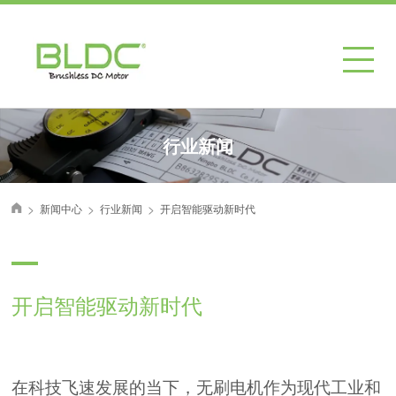
行业新闻
>
>
>
新闻中心
行业新闻
开启智能驱动新时代
首页
开启智能驱动新时代
在科技飞速发展的当下，无刷电机作为现代工业和