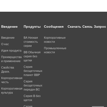
Введение
Продукты
Сообщения
Скачать
Связь
Запрос
Введение
BA Низкая
Корпоративные
стоимость
новости
О нас
серии
Промышленные
Идея продукта
BB Обычная
новости
серия без
Преимущества
щетки
и применение
Серия
Свойства
бесщеточных
Драги.
планет BBP
Корпоративная
Серия
честь
бесщеточных
Корпоративная
передач BC
культура
Серия B без
щеток
Серия