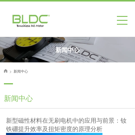
新闻中心
>
新闻中心
首页
新闻中心
新型磁性材料在无刷电机中的应用与前景：钕
铁硼提升效率及扭矩密度的原理分析